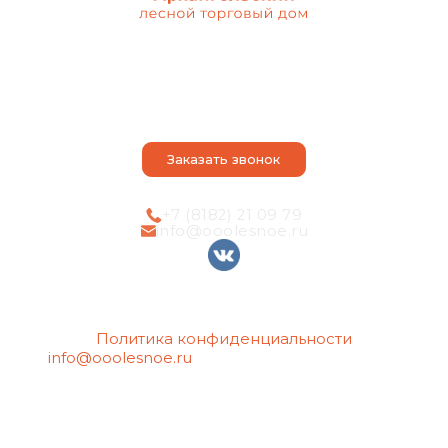
О компании
Оказываем услуги
Наши достоинства
Порядок действий
Контакты
Статьи
Заказать звонок
+7 (8182) 21 09 79
info@ooolesnoe.ru
Политика конфиденциальности
info@ooolesnoe.ru
— электронная почта для
обращений с вопросом о своих
персональных данных, в том числе об их
удалении.
Создание сайтов
Продвижение сайтов