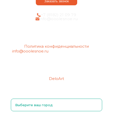
Заказать звонок
+7 (8182) 21 09 79
info@ooolesnoe.ru
Политика конфиденциальности
info@ooolesnoe.ru
— электронная почта для
обращений с вопросом о своих
персональных данных, в том числе об их
удалении.
Создание сайтов
Продвижение сайтов
DeloArt
Выберите ваш город