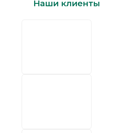
Наши клиенты
ПАО «ГМК
„Норильский
никель“»
Хатангский
морской
торговый
порт