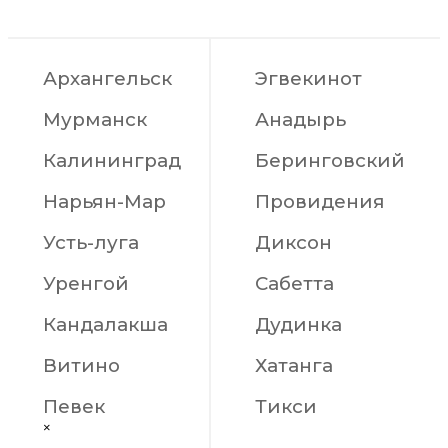
Архангельск
Эгвекинот
Мурманск
Анадырь
Калининград
Беринговский
Нарьян-Мар
Провидения
Усть-луга
Диксон
Уренгой
Сабетта
Кандалакша
Дудинка
Витино
Хатанга
Певек
Тикси
×