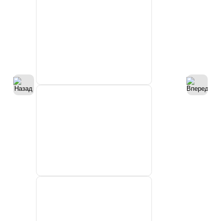
ООО “МРТС
Морские
проекты”
ФБГУ
“Северное
УГМС”