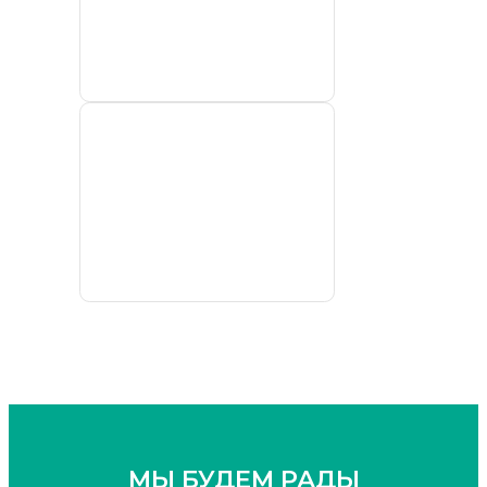
ФГБУ
“Якутское
УГМС”
Highland
Gold
МЫ БУДЕМ РАДЫ