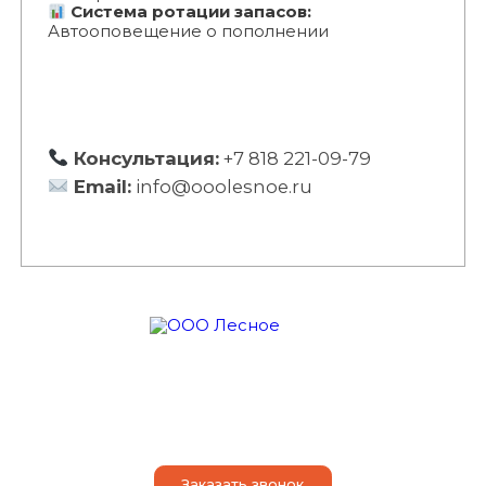
Система ротации запасов:
Автооповещение о пополнении
Консультация:
+7 818 221-09-79
Email:
info@ooolesnoe.ru
О компании
Оказываем услуги
Наши достоинства
Порядок действий
Контакты
Статьи
Заказать звонок