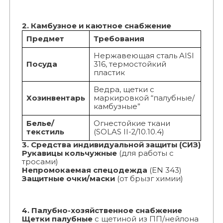
2. Камбузное и каютное снабжение
Предмет
Требования
Нержавеющая сталь AISI
Посуда
316, термостойкий
пластик
Ведра, щетки с
Хозинвентарь
маркировкой “палубные/
камбузные”
Белье/
Огнестойкие ткани
текстиль
(SOLAS II-2/10.10.4)
3. Средства индивидуальной защиты (СИЗ)
Рукавицы кольчужные
(для работы с
тросами)
Непромокаемая спецодежда
(EN 343)
Защитные очки/маски
(от брызг химии)
4. Палубно-хозяйственное снабжение
Щетки палубные
с щетиной из ПП/нейлона