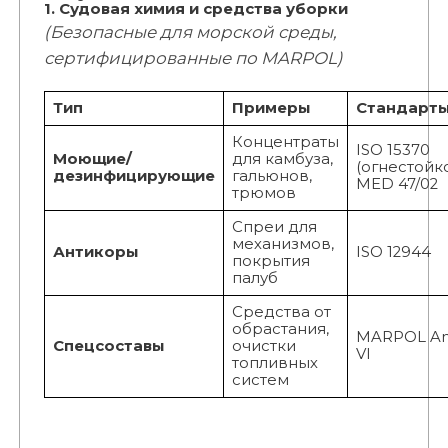
1. Судовая химия и средства уборки
(Безопасные для морской среды,
сертифицированные по MARPOL)
Тип
Примеры
Стандарт
Концентраты
ISO 15370
Моющие/
для камбуза,
(огнестойко
дезинфицирующие
гальюнов,
MED 47/02
трюмов
Спреи для
механизмов,
Антикоры
ISO 12944
покрытия
палуб
Средства от
обрастания,
MARPOL An
Спецсоставы
очистки
VI
топливных
систем