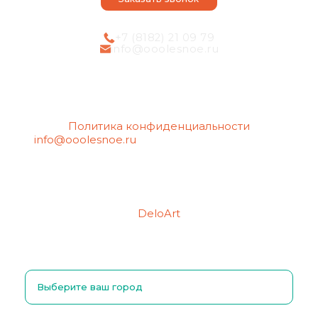
+7 (8182) 21 09 79
info@ooolesnoe.ru
Политика конфиденциальности
info@ooolesnoe.ru
— электронная почта для
обращений с вопросом о своих
персональных данных, в том числе об их
удалении.
Создание сайтов
Продвижение сайтов
DeloArt
Выберите ваш город