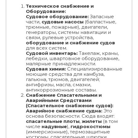
Техническое снабжение и
Оборудование:
Судовое оборудование:
Запасные
части,
судовые насосы
(балластные,
трюмные, пожарные), двигатели,
генераторы, системы навигации и
связи, рулевые устройства,
оборудование и снабжение судов
для всех систем.
Судовой инвентарь:
Такелаж, краны,
лебедки, швартовное оборудование,
малярные принадлежности.
Судовая химия:
Специализированные
моющие средства для камбуза,
гальюна, трюмов, двигателей;
антифризы, масла, смазки,
антикоррозионные составы.
Снабжение Спасательными и
Аварийными Средствами
(Спасательное снабжение судов):
Аварийное снабжение судна:
Это
основа безопасности. Сюда входят:
спасательные плоты
,
жилеты
(в том
числе
надувные
),
гидрокостюмы
(иммерсионные), термозащитные
костюмы, спасательные шлюпки,