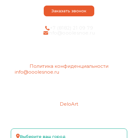
Статьи
Заказать звонок
+7 (8182) 21 09 79
info@ooolesnoe.ru
Политика конфиденциальности
info@ooolesnoe.ru
— электронная почта для
обращений с вопросом о своих
персональных данных, в том числе об их
удалении.
Создание сайтов
Продвижение сайтов
DeloArt
Выберите ваш город