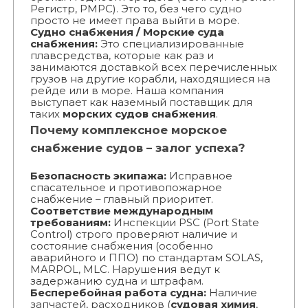
Регистр, РМРС). Это то, без чего судно
просто не имеет права выйти в море.
Судно снабжения / Морские суда
снабжения:
Это специализированные
плавсредства, которые как раз и
занимаются доставкой всех перечисленных
грузов на другие корабли, находящиеся на
рейде или в море. Наша компания
выступает как наземный поставщик для
таких
морских судов снабжения
.
Почему комплексное морское
снабжение судов – залог успеха?
Безопасность экипажа:
Исправное
спасательное и противопожарное
снабжение – главный приоритет.
Соответствие международным
требованиям:
Инспекции PSC (Port State
Control) строго проверяют наличие и
состояние снабжения (особенно
аварийного и ППО) по стандартам SOLAS,
MARPOL, MLC. Нарушения ведут к
задержанию судна и штрафам.
Бесперебойная работа судна:
Наличие
запчастей, расходников (
судовая химия
,