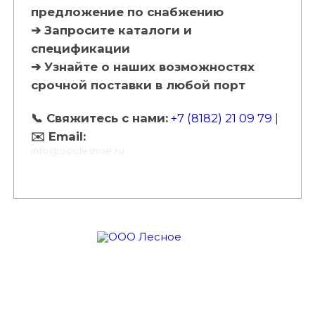
предложение по снабжению
➔ Запросите каталоги и
спецификации
➔ Узнайте о наших возможностях
срочной поставки в любой порт
📞 Свяжитесь с нами:
+7 (8182) 21 09 79
|
✉️ Email:
info@ooolesnoe.ru
О компании
Оказываем услуги
Наши достоинства
Порядок действий
Контакты