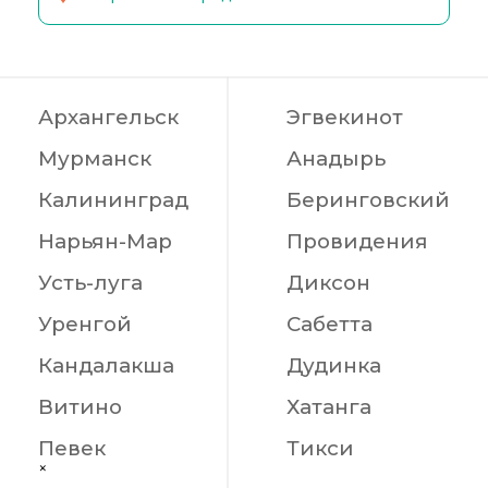
Архангельск
Эгвекинот
Мурманск
Анадырь
Калининград
Беринговский
Нарьян-Мар
Провидения
Усть-луга
Диксон
Уренгой
Сабетта
Кандалакша
Дудинка
Витино
Хатанга
Певек
Тикси
×