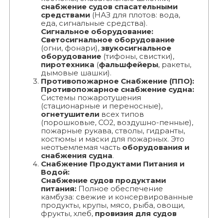
снабжение судов спасательными
средствами
(НАЗ для плотов: вода,
еда, сигнальные средства).
Сигнальное оборудование:
Светосигнальное оборудование
(огни, фонари),
звукосигнальное
оборудование
(тифоны, свистки),
пиротехника
(
фальшфейеры
, ракеты,
дымовые шашки).
Противопожарное Снабжение (ППО):
Противопожарное снабжение судна:
Системы пожаротушения
(стационарные и переносные),
огнетушители
всех типов
(порошковые, CO2, воздушно-пенные),
пожарные рукава, стволы, гидранты,
костюмы и маски для пожарных. Это
неотъемлемая часть
оборудования и
снабжения судна
.
Снабжение Продуктами Питания и
Водой:
Снабжение судов продуктами
питания:
Полное обеспечение
камбуза: свежие и консервированные
продукты, крупы, мясо, рыба, овощи,
фрукты, хлеб,
провизия для судов