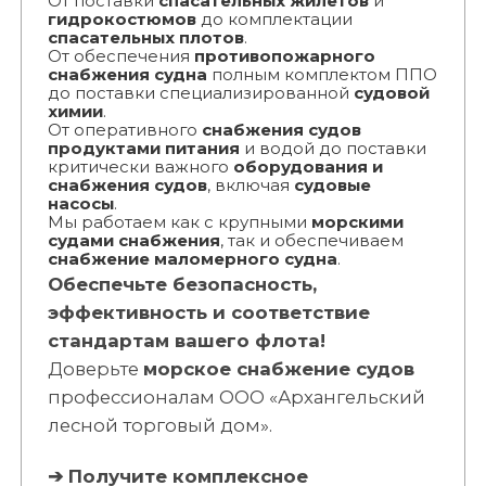
От поставки
спасательных жилетов
и
гидрокостюмов
до комплектации
спасательных плотов
.
От обеспечения
противопожарного
снабжения судна
полным комплектом ППО
до поставки специализированной
судовой
химии
.
От оперативного
снабжения судов
продуктами питания
и водой до поставки
критически важного
оборудования и
снабжения судов
, включая
судовые
насосы
.
Мы работаем как с крупными
морскими
судами снабжения
, так и обеспечиваем
снабжение маломерного судна
.
Обеспечьте безопасность,
эффективность и соответствие
стандартам вашего флота!
Доверьте
морское снабжение судов
профессионалам ООО «Архангельский
лесной торговый дом».
➔ Получите комплексное