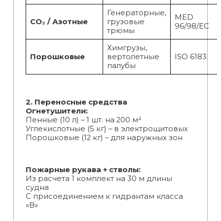
Генераторные,
MED
CO₂ / Азотные
грузовые
96/98/EC
трюмы
Химгрузы,
Порошковые
вертолетные
ISO 6183
палубы
2. Переносные средства
Огнетушители:
Пенные (10 л) – 1 шт. на 200 м²
Углекислотные (5 кг) – в электрощитовых
Порошковые (12 кг) – для наружных зон
Пожарные рукава + стволы:
Из расчета 1 комплект на 30 м длины
судна
С присоединением к гидрантам класса
«В»