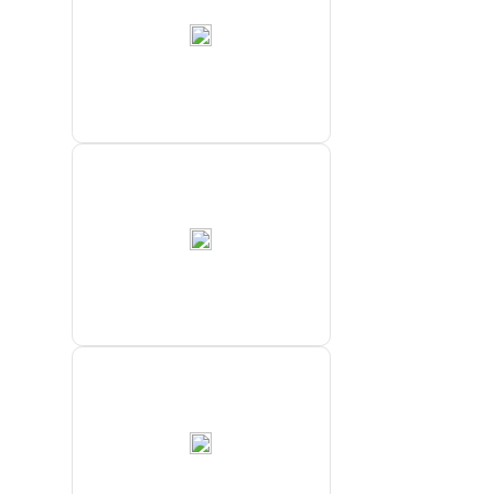
ПАО «ГМК
„Норильский
никель“»
Хатангский
морской
торговый
порт
ООО “МРТС