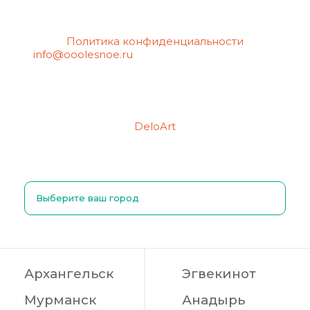
Политика конфиденциальности
info@ooolesnoe.ru
— электронная почта для
обращений с вопросом о своих
персональных данных, в том числе об их
удалении.
Создание сайтов
Продвижение сайтов
DeloArt
Выберите ваш город
Архангельск
Эгвекинот
Мурманск
Анадырь