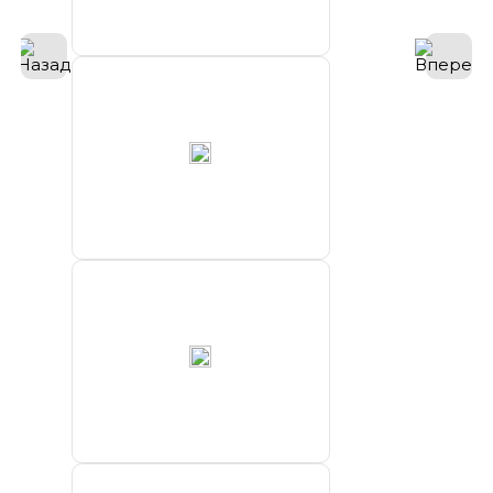
Морские
проекты”
ФБГУ
“Северное
УГМС”
ФГБУ
“Якутское
УГМС”