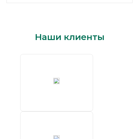
Наши клиенты
ПАО «ГМК
„Норильский
никель“»