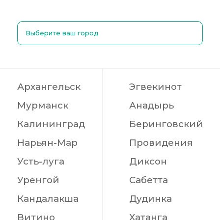
Выберите ваш город
Архангельск
Эгвекинот
Мурманск
Анадырь
Калининград
Беринговский
Нарьян-Мар
Провидения
Усть-луга
Диксон
Уренгой
Сабетта
Кандалакша
Дудинка
Витино
Хатанга