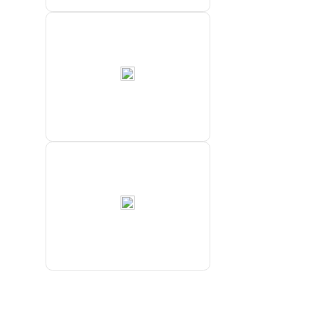
ФБГУ
“Северное
УГМС”
ФГБУ
“Якутское
УГМС”
Highland
Gold